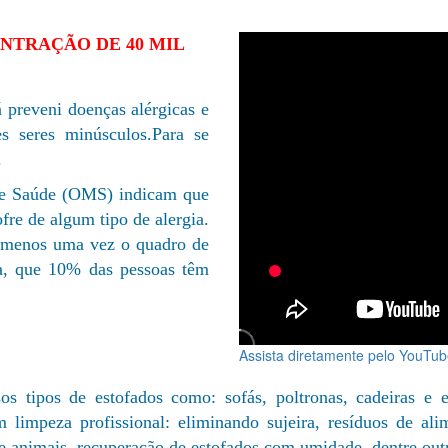
NTRAÇÃO DE 40 MIL
 preveni doenças alérgicas e
es seres minúsculos.Para se
.
de Saúde (OMS) indicam que
re de algum tipo de alergia.
o menos uma vez o quadro de
da, que 10% das pessoas têm
Assista diretamente pelo YouTu
os tipos de estofados como: sofás, poltronas, cadeiras e
limpeza profissional: eliminando sujeira, resíduos de alime
e animais, recuperação de estofados com umidade, dentre out