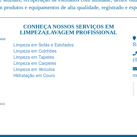
 produtos e equipamentos de alta qualidade, registrado e esp
CONHEÇA NOSSOS SERVIÇOS EM
LIMPEZA|LAVAGEM PROFISSIONAL
ar
Você não tem ideia o quanto está sujo até esse pessoal chegar na
Exce
R
Limpeza em Sofás e Estofados
sua casa e limparem o seu sofá, saíram e deixaram um novo sofá
atenc
aqui! Super cheiroso e limpinho, super indico! Amei o serviço!
Limpeza em Colchões
Além da pontualidade ,do serviço e produtos de ótima
Limpeza em Tapetes
(
qualidade. Obrigada mais uma vez!
Leil
Limpeza em Carpetes
Limpeza em Veículos
Envi
m
Hidratação em Couro
Giovanna Amaral
Enviado via Facebook