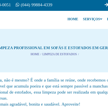
8-0051
(044) 99884-4339
HOME
SERVIÇOS
MPEZA PROFISSIONAL EM SOFÁS E ESTOFADOS EM GE
HOME
/
LIMPEZA DE ESTOFADOS
/
a, não é mesmo? É onde a família se reúne, onde recebemos 
óvel que acumula poeira e que está sempre passível a manchas
onal de estofados, essa limpeza pode ser realizada em qualqu
esas.
mais agradável, bonita e saudável. Aproveite!