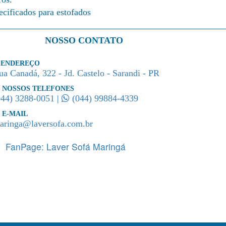
ecificados para estofados
NOSSO CONTATO
ENDEREÇO
lente atendimento e prestação de serviços. Muito
Excelente trabal
ua Canadá, 322 - Jd. Castelo - Sarandi - PR
iosos e organizados.
educados... recom
NOSSOS TELEFONES
044) 3288-0051
|
(044) 99884-4339
a Carvalho
Camila Oliveira
ado via Facebook
Enviado via Fac
E-MAIL
aringa@laversofa.com.br
FanPage: Laver Sofá Maringá