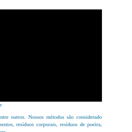
be
 entre outros. Nossos métodos são considerado
ntos, resíduos corporais, resíduos de poeira,
ros.