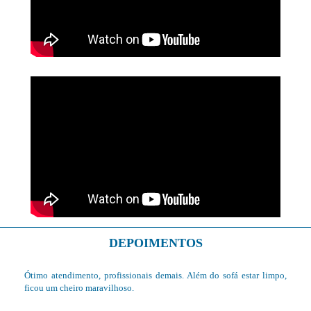
DEPOIMENTOS
m
Ótimo atendimento, profissionais demais. Além do sofá estar limpo,
e
ficou um cheiro maravilhoso.
!